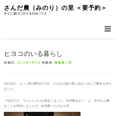
コ
さんだ農（みのり）の里 ＜要予約＞
ン
テ
すぐに遊びに行ける2ndハウス
ン
ツ
へ
メニュー
ス
キ
ッ
プ
ヒヨコのいる暮らし
投稿日:
2022年7月6日
投稿者:
齋藤康二郎
6月23日、ついに卵の孵化日です。その日は農の里に泊まり込んで孵化を待ち
ました。
一羽目です。ついにヒヨコが誕生しました。何羽孵るか？ と、半分以上孵
ることを期待しましたが、結局孵ったのは６羽。