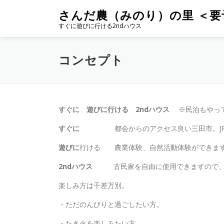
コ
さんだ農（みのり）の里 ＜要
ン
すぐに遊びに行ける2ndハウス
テ
ン
ツ
コンセプト
へ
ス
キ
ッ
プ
すぐに 遊びに行ける 2ndハウス
※民泊もやって
すぐに
都会からのアクセス良い三田市。JR三田
遊びに
行ける 農業体験、自然活動体験ができま
2ndハウス
古民家を自由に使用できますので、別
楽しみ方は千差万別。
・ただのんびりと過ごしたい方。
・たき火を楽しみたい方