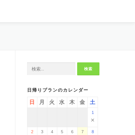
検
索:
日帰りプランのカレンダー
日
月
火
水
木
金
土
1
×
2
3
4
5
6
7
8