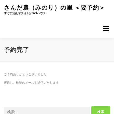
コ
さんだ農（みのり）の里 ＜要予約＞
ン
テ
すぐに遊びに行ける2ndハウス
ン
ツ
へ
メニュー
ス
キ
ッ
プ
予約完了
ご予約ありがとうございました
折返し、確認のメールを送信いたします
検