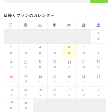
索:
日帰りプランのカレンダー
日
月
火
水
木
金
土
1
×
2
3
4
5
6
7
8
×
×
×
×
×
×
○
11
12
14
15
9
10
13
×
×
×
×
○
○
○
17
16
18
19
20
21
22
×
○
○
○
○
○
○
23
24
25
26
27
28
29
○
○
○
○
○
○
○
30
31
×
○