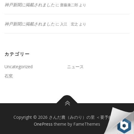
神戸新聞に掲載されました
に
齋藤康二郎
より
神戸新聞に掲載されました
に
入江 宏之
より
カテゴリー
Uncategorized
ニュース
石窯
Copyright © 2026 さんだ農（みのり）の里 ＜要予約＞
–
OnePress
theme by FameThemes