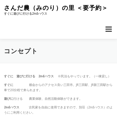
コ
さんだ農（みのり）の里 ＜要予約＞
ン
テ
すぐに遊びに行ける2ndハウス
ン
ツ
へ
メニュー
ス
キ
ッ
プ
コンセプト
すぐに 遊びに行ける 2ndハウス
※民泊もやっています。（一棟貸し）
すぐに
都会からのアクセス良い三田市。JR三田駅、JR新三田駅から
車で20分程で来られます。
遊びに
行ける 農業体験、自然活動体験ができます。
2ndハウス
古民家を自由に使用できますので、別荘（2ndハウス）のよ
うにご利用ください。