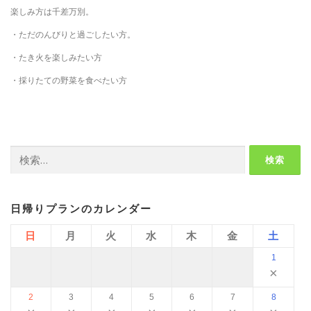
楽しみ方は千差万別。
・ただのんびりと過ごしたい方。
・たき火を楽しみたい方
・採りたての野菜を食べたい方
検
索:
日帰りプランのカレンダー
日
月
火
水
木
金
土
1
×
2
3
4
5
6
7
8