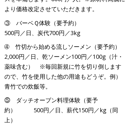
より価格改定させていただきます。
③ バーベＱ体験（要予約）
500円／日、炭代700円／3kg
➃ 竹切から始める流しソーメン（要予約）
2,000円／日、乾ソーメン100円／100g（汁・
薬味含む） ※毎回新規に竹を切り倒します
ので、竹を使用した他の用途もどうぞ。例）
青竹での炊飯等。
⓹ ダッチオーブン料理体験（要予
約） 500円／日、薪代150円／kg（同
上）