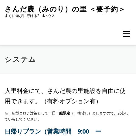
コ
さんだ農（みのり）の里 ＜要予約＞
ン
テ
すぐに遊びに行ける2ndハウス
ン
ツ
へ
メニュー
ス
キ
ッ
プ
システム
入里料金にて、さんだ農の里施設を自由に使
用できます。（有料オプション有）
※ 新型コロナ対策として
一日一組限定
（一棟貸し）としますので、安心し
ていらしてください。
日帰りプラン（営業時間 9:00 ー