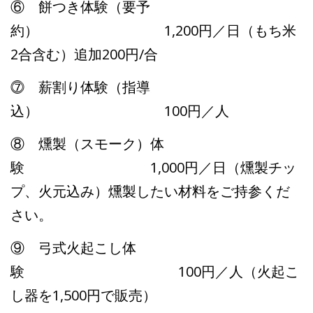
⑥ 餅つき体験（要予
約） 1,200円／日（もち米
2合含む）追加200円/合
⓻ 薪割り体験（指導
込） 100円／人
⑧ 燻製（スモーク）体
験 1,000円／日（燻製チッ
プ、火元込み）燻製したい材料をご持参くだ
さい。
⑨ 弓式火起こし体
験 100円／人（火起こ
し器を1,500円で販売）