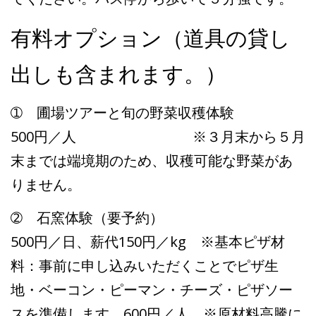
有料オプション（道具の貸し
出しも含まれます。）
➀ 圃場ツアーと旬の野菜収穫体験
500円／人 ※３月末から５月
末までは端境期のため、収穫可能な野菜があ
りません。
➁ 石窯体験（要予約）
500円／日、薪代150円／kg ※基本ピザ材
料：事前に申し込みいただくことでピザ生
地・ベーコン・ピーマン・チーズ・ピザソー
スを準備します。600円／人。※原材料高騰に