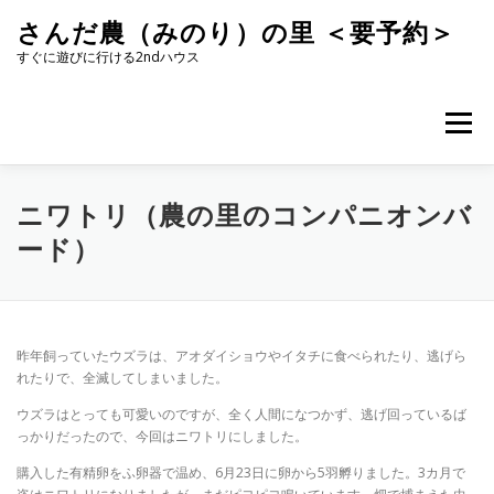
コ
さんだ農（みのり）の里 ＜要予約＞
ン
テ
すぐに遊びに行ける2ndハウス
ン
ツ
へ
メニュー
ス
キ
ッ
プ
ニワトリ（農の里のコンパニオンバ
ード）
昨年飼っていたウズラは、アオダイショウやイタチに食べられたり、逃げら
れたりで、全滅してしまいました。
ウズラはとっても可愛いのですが、全く人間になつかず、逃げ回っているば
っかりだったので、今回はニワトリにしました。
購入した有精卵をふ卵器で温め、6月23日に卵から5羽孵りました。3カ月で