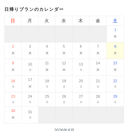
日帰りプランのカレンダー
日
月
火
水
木
金
土
1
×
2
3
4
5
6
7
8
×
×
×
×
×
×
×
9
11
12
14
15
10
13
×
×
×
×
×
○
○
17
16
18
19
20
21
22
×
○
○
○
○
○
○
23
24
25
26
27
28
29
○
○
○
○
○
○
○
30
31
×
○
2026年8月