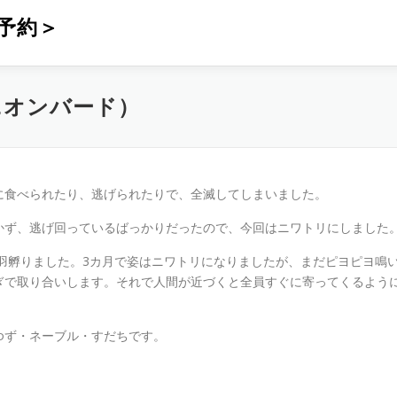
予約＞
ニオンバード）
に食べられたり、逃げられたりで、全滅してしまいました。
かず、逃げ回っているばっかりだったので、今回はニワトリにしました
5羽孵りました。3カ月で姿はニワトリになりましたが、まだピヨピヨ鳴
ぎで取り合いします。それで人間が近づくと全員すぐに寄ってくるよう
ゆず・ネーブル・すだちです。