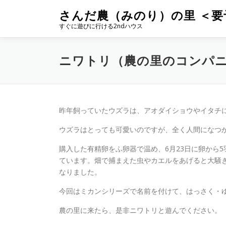
コ
さんだ農（みのり）の里 ＜要
ン
すぐに遊びに行ける2ndハウス
テ
ン
ツ
ニワトリ（農の里のコンパ
へ
ス
キ
ッ
プ
昨年飼っていたウズラは、アオダイショウやイタチ
ウズラはとっても可愛いのですが、全く人間になつ
購入した有精卵をふ卵器で温め、6月23日に卵から
ています。畑で捕まえた虫やカエルをあげると大騒
なりました。
今回はミカンシリーズで名前を付けて、はっさく・
農の里に来たら、是非ニワトリと遊んでください。