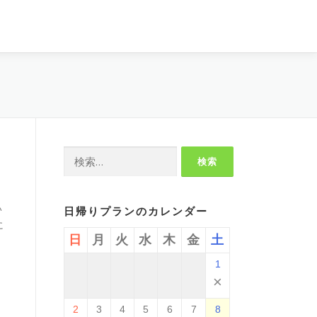
検
索:
。
い
日帰りプランのカレンダー
に
日
月
火
水
木
金
土
1
×
2
3
4
5
6
7
8