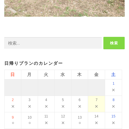
検
索:
日帰りプランのカレンダー
日
月
火
水
木
金
土
1
×
2
3
4
5
6
7
8
×
×
×
×
×
×
×
11
12
14
15
9
10
13
×
×
×
×
○
○
○