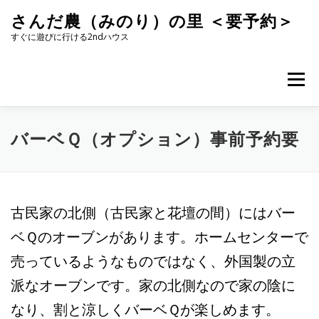
コ
さんだ農（みのり）の里 ＜要予約＞
ン
テ
すぐに遊びに行ける2ndハウス
ン
ツ
へ
メニュー
ス
キ
ッ
プ
バーベＱ（オプション）事前予約要
古民家の北側（古民家と花壇の間）にはバー
ベＱのオーブンがあります。ホームセンターで
売っているようなものではなく、外国製の立
派なオーブンです。家の北側なので家の陰に
なり、割と涼しくバーベＱが楽しめます。