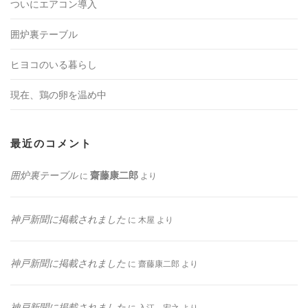
ついにエアコン導入
囲炉裏テーブル
ヒヨコのいる暮らし
現在、鶏の卵を温め中
最近のコメント
囲炉裏テーブル
齋藤康二郎
に
より
神戸新聞に掲載されました
に
木屋
より
神戸新聞に掲載されました
に
齋藤康二郎
より
神戸新聞に掲載されました
に
入江 宏之
より