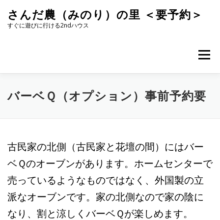
コ
さんだ農（みのり）の里 ＜要予約＞
ン
テ
すぐに遊びに行ける2ndハウス
ン
ツ
へ
メニュー
ス
キ
ッ
プ
バーベＱ（オプション）事前予約要
古民家の北側（古民家と花壇の間）にはバー
ベＱのオーブンがあります。ホームセンターで
売っているようなものではなく、外国製の立
派なオーブンです。家の北側なので家の陰に
なり、割と涼しくバーベＱが楽しめます。