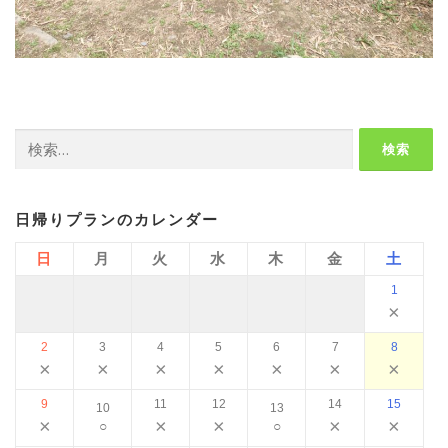
検
索:
日帰りプランのカレンダー
日
月
火
水
木
金
土
1
×
2
3
4
5
6
7
8
×
×
×
×
×
×
×
9
11
12
14
15
10
13
×
×
×
×
×
○
○