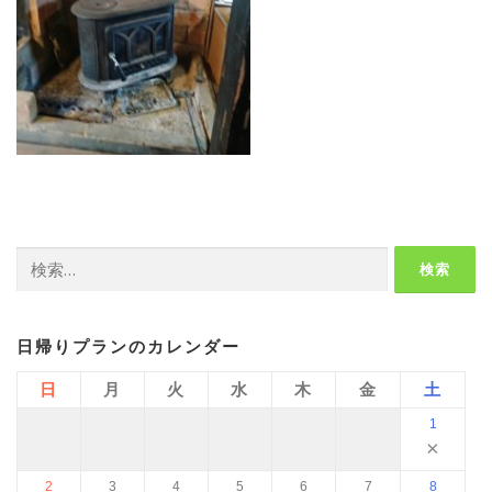
検
索:
日帰りプランのカレンダー
日
月
火
水
木
金
土
1
×
2
3
4
5
6
7
8