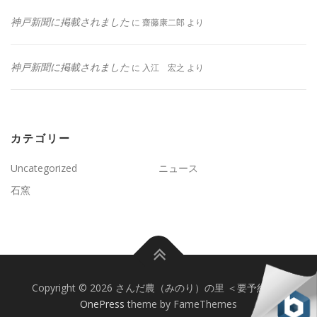
神戸新聞に掲載されました
に
齋藤康二郎
より
神戸新聞に掲載されました
に
入江 宏之
より
カテゴリー
Uncategorized
ニュース
石窯
Copyright © 2026 さんだ農（みのり）の里 ＜要予約＞
–
OnePress
theme by FameThemes