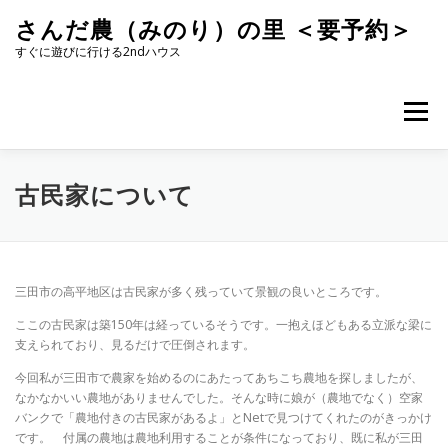
コ
さんだ農（みのり）の里 ＜要予約＞
ン
テ
すぐに遊びに行ける2ndハウス
ン
ツ
へ
メニュー
ス
キ
ッ
プ
古民家について
三田市の高平地区は古民家が多く残っていて景観の良いところです。
ここの古民家は築150年は経っているそうです。一抱えほどもある立派な梁に
支えられており、見るだけで圧倒されます。
今回私が三田市で農家を始めるのにあたってあちこち農地を探しましたが、
なかなかいい農地がありませんでした。そんな時に娘が（農地でなく）空家
バンクで「農地付きの古民家があるよ」とNetで見つけてくれたのがきっかけ
です。 付属の農地は農地利用することが条件になっており、既に私が三田