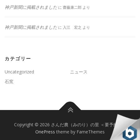
神戸新聞に掲載されました
に
齋藤康二郎
より
神戸新聞に掲載されました
に
入江 宏之
より
カテゴリー
Uncategorized
ニュース
石窯
Copyright © 2026 さんだ農（みのり）の里 ＜要予約＞
–
OnePress
theme by FameThemes