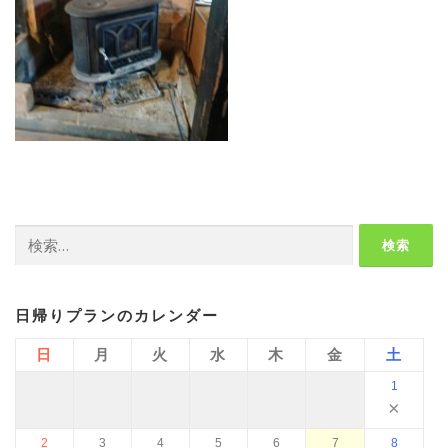
検
索:
日帰りプランのカレンダー
日
月
火
水
木
金
土
1
×
2
3
4
5
6
7
8