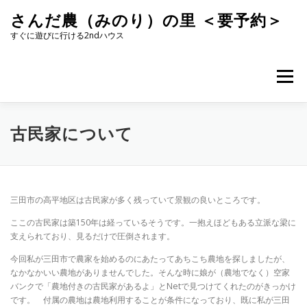
コ
さんだ農（みのり）の里 ＜要予約＞
ン
テ
すぐに遊びに行ける2ndハウス
ン
ツ
へ
メニュー
ス
キ
ッ
プ
古民家について
三田市の高平地区は古民家が多く残っていて景観の良いところです。
ここの古民家は築150年は経っているそうです。一抱えほどもある立派な梁に
支えられており、見るだけで圧倒されます。
今回私が三田市で農家を始めるのにあたってあちこち農地を探しましたが、
なかなかいい農地がありませんでした。そんな時に娘が（農地でなく）空家
バンクで「農地付きの古民家があるよ」とNetで見つけてくれたのがきっかけ
です。 付属の農地は農地利用することが条件になっており、既に私が三田