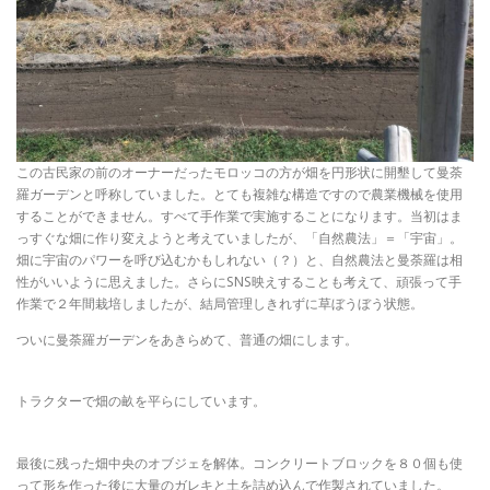
この古民家の前のオーナーだったモロッコの方が畑を円形状に開墾して曼荼
羅ガーデンと呼称していました。とても複雑な構造ですので農業機械を使用
することができません。すべて手作業で実施することになります。当初はま
っすぐな畑に作り変えようと考えていましたが、「自然農法」＝「宇宙」。
畑に宇宙のパワーを呼び込むかもしれない（？）と、自然農法と曼荼羅は相
性がいいように思えました。さらにSNS映えすることも考えて、頑張って手
作業で２年間栽培しましたが、結局管理しきれずに草ぼうぼう状態。
ついに曼荼羅ガーデンをあきらめて、普通の畑にします。
トラクターで畑の畝を平らにしています。
最後に残った畑中央のオブジェを解体。コンクリートブロックを８０個も使
って形を作った後に大量のガレキと土を詰め込んで作製されていました。