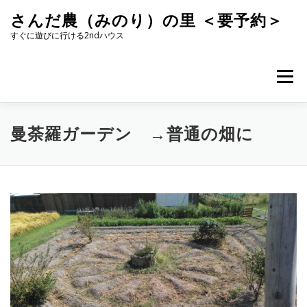
コ
さんだ農（みのり）の里 ＜要予約＞
ン
テ
すぐに遊びに行ける2ndハウス
ン
ツ
へ
メニュー
ス
キ
ッ
プ
曼荼羅ガーデン →普通の畑に