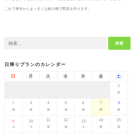
これで来年からまっすぐな畝の畑で野菜を作ります。
検
索:
日帰りプランのカレンダー
日
月
火
水
木
金
土
1
×
2
3
4
5
6
7
8
×
×
×
×
×
×
×
11
12
14
15
9
10
13
×
×
×
×
○
○
○