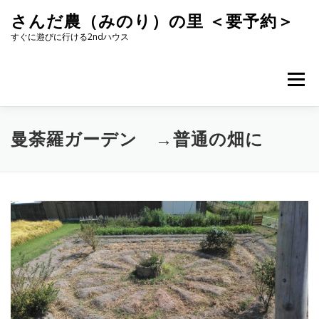
コ
さんだ農（みのり）の里 ＜要予約＞
ン
テ
すぐに遊びに行ける2ndハウス
ン
ツ
へ
メニュー
ス
キ
ッ
プ
曼荼羅ガーデン →普通の畑に