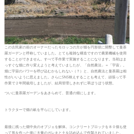
この古民家の前のオーナーだったモロッコの方が畑を円形状に開墾して曼荼
羅ガーデンと呼称していました。とても複雑な構造ですので農業機械を使用
することができません。すべて手作業で実施することになります。当初はま
っすぐな畑に作り変えようと考えていましたが、「自然農法」＝「宇宙」。
畑に宇宙のパワーを呼び込むかもしれない（？）と、自然農法と曼荼羅は相
性がいいように思えました。さらにSNS映えすることも考えて、頑張って手
作業で２年間栽培しましたが、結局管理しきれずに草ぼうぼう状態。
ついに曼荼羅ガーデンをあきらめて、普通の畑にします。
トラクターで畑の畝を平らにしています。
最後に残った畑中央のオブジェを解体。コンクリートブロックを８０個も使
って形を作った後に大量のガレキと土を詰め込んで作製されていました。