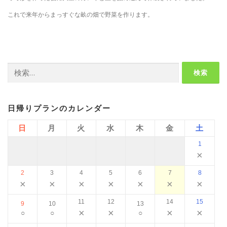
これで来年からまっすぐな畝の畑で野菜を作ります。
検
索:
日帰りプランのカレンダー
日
月
火
水
木
金
土
1
×
2
3
4
5
6
7
8
×
×
×
×
×
×
×
11
12
14
15
9
10
13
×
×
×
×
○
○
○