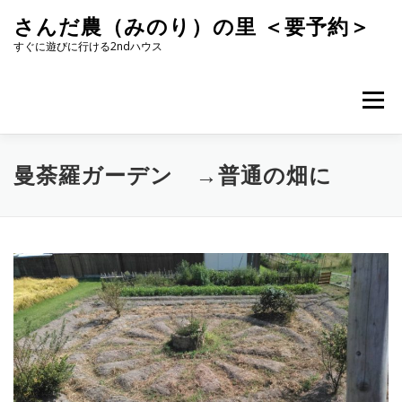
コ
さんだ農（みのり）の里 ＜要予約＞
ン
テ
すぐに遊びに行ける2ndハウス
ン
ツ
へ
メニュー
ス
キ
ッ
プ
曼荼羅ガーデン →普通の畑に