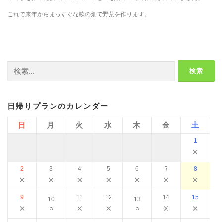
これで来年からまっすぐな畝の畑で野菜を作ります。
検
索:
日帰りプランのカレンダー
日
月
火
水
木
金
土
1
×
2
3
4
5
6
7
8
×
×
×
×
×
×
×
9
11
12
14
15
10
13
×
×
×
×
×
○
○