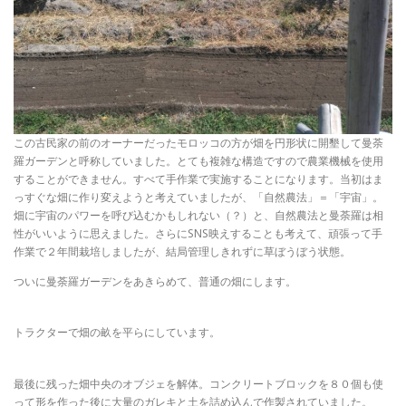
この古民家の前のオーナーだったモロッコの方が畑を円形状に開墾して曼荼
羅ガーデンと呼称していました。とても複雑な構造ですので農業機械を使用
することができません。すべて手作業で実施することになります。当初はま
っすぐな畑に作り変えようと考えていましたが、「自然農法」＝「宇宙」。
畑に宇宙のパワーを呼び込むかもしれない（？）と、自然農法と曼荼羅は相
性がいいように思えました。さらにSNS映えすることも考えて、頑張って手
作業で２年間栽培しましたが、結局管理しきれずに草ぼうぼう状態。
ついに曼荼羅ガーデンをあきらめて、普通の畑にします。
トラクターで畑の畝を平らにしています。
最後に残った畑中央のオブジェを解体。コンクリートブロックを８０個も使
って形を作った後に大量のガレキと土を詰め込んで作製されていました。