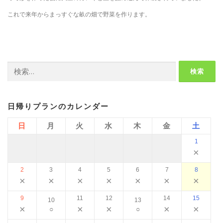
これで来年からまっすぐな畝の畑で野菜を作ります。
検
索:
日帰りプランのカレンダー
日
月
火
水
木
金
土
1
×
2
3
4
5
6
7
8
×
×
×
×
×
×
×
9
11
12
14
15
10
13
×
×
×
×
×
○
○