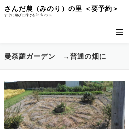
コ
さんだ農（みのり）の里 ＜要予約＞
ン
テ
すぐに遊びに行ける2ndハウス
ン
ツ
へ
メニュー
ス
キ
ッ
プ
曼荼羅ガーデン →普通の畑に