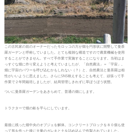
この古民家の前のオーナーだったモロッコの方が畑を円形状に開墾して曼荼
羅ガーデンと呼称していました。とても複雑な構造ですので農業機械を使用
することができません。すべて手作業で実施することになります。当初はま
っすぐな畑に作り変えようと考えていましたが、「自然農法」＝「宇宙」。
畑に宇宙のパワーを呼び込むかもしれない（？）と、自然農法と曼荼羅は相
性がいいように思えました。さらにSNS映えすることも考えて、頑張って手
作業で２年間栽培しましたが、結局管理しきれずに草ぼうぼう状態。
ついに曼荼羅ガーデンをあきらめて、普通の畑にします。
トラクターで畑の畝を平らにしています。
最後に残った畑中央のオブジェを解体。コンクリートブロックを８０個も使
って形を作った後に大量のガレキと土を詰め込んで作製されていました。