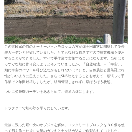
この古民家の前のオーナーだったモロッコの方が畑を円形状に開墾して曼荼
羅ガーデンと呼称していました。とても複雑な構造ですので農業機械を使用
することができません。すべて手作業で実施することになります。当初はま
っすぐな畑に作り変えようと考えていましたが、「自然農法」＝「宇宙」。
畑に宇宙のパワーを呼び込むかもしれない（？）と、自然農法と曼荼羅は相
性がいいように思えました。さらにSNS映えすることも考えて、頑張って手
作業で２年間栽培しましたが、結局管理しきれずに草ぼうぼう状態。
ついに曼荼羅ガーデンをあきらめて、普通の畑にします。
トラクターで畑の畝を平らにしています。
最後に残った畑中央のオブジェを解体。コンクリートブロックを８０個も使
って形を作った後に大量のガレキと土を詰め込んで作製されていました。