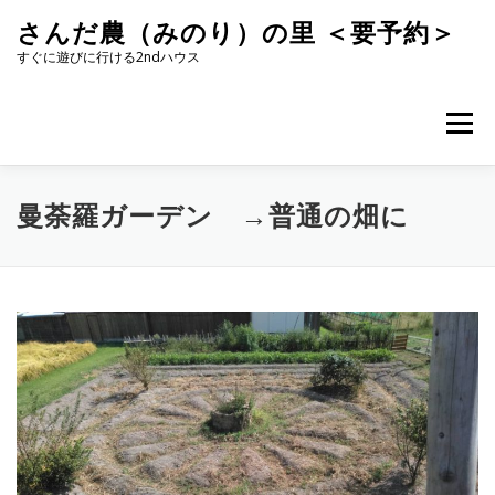
コ
さんだ農（みのり）の里 ＜要予約＞
ン
テ
すぐに遊びに行ける2ndハウス
ン
ツ
へ
メニュー
ス
キ
ッ
プ
曼荼羅ガーデン →普通の畑に