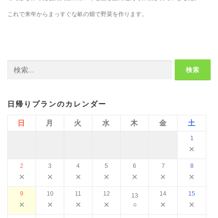
これで来年からまっすぐな畝の畑で野菜を作ります。
検
索:
日帰りプランのカレンダー
日
月
火
水
木
金
土
1
×
2
3
4
5
6
7
8
×
×
×
×
×
×
×
9
10
11
12
14
15
13
×
×
×
×
×
×
○