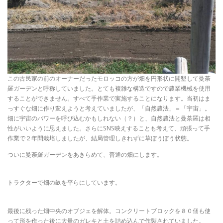
この古民家の前のオーナーだったモロッコの方が畑を円形状に開墾して曼荼
羅ガーデンと呼称していました。とても複雑な構造ですので農業機械を使用
することができません。すべて手作業で実施することになります。当初はま
っすぐな畑に作り変えようと考えていましたが、「自然農法」＝「宇宙」。
畑に宇宙のパワーを呼び込むかもしれない（？）と、自然農法と曼荼羅は相
性がいいように思えました。さらにSNS映えすることも考えて、頑張って手
作業で２年間栽培しましたが、結局管理しきれずに草ぼうぼう状態。
ついに曼荼羅ガーデンをあきらめて、普通の畑にします。
トラクターで畑の畝を平らにしています。
最後に残った畑中央のオブジェを解体。コンクリートブロックを８０個も使
って形を作った後に大量のガレキと土を詰め込んで作製されていました。