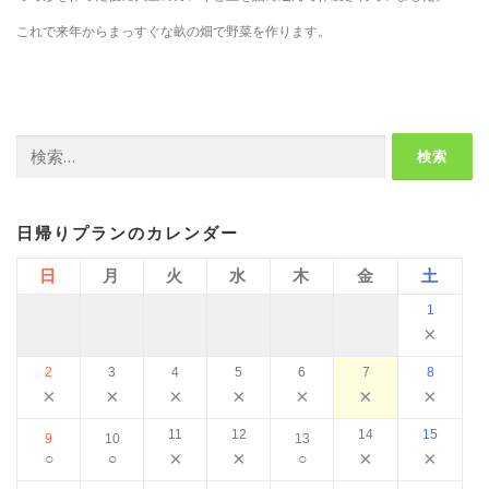
これで来年からまっすぐな畝の畑で野菜を作ります。
検
索:
日帰りプランのカレンダー
日
月
火
水
木
金
土
1
×
2
3
4
5
6
7
8
×
×
×
×
×
×
×
11
12
14
15
9
10
13
×
×
×
×
○
○
○