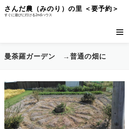
コ
さんだ農（みのり）の里 ＜要予約＞
ン
テ
すぐに遊びに行ける2ndハウス
ン
ツ
へ
メニュー
ス
キ
ッ
プ
曼荼羅ガーデン →普通の畑に