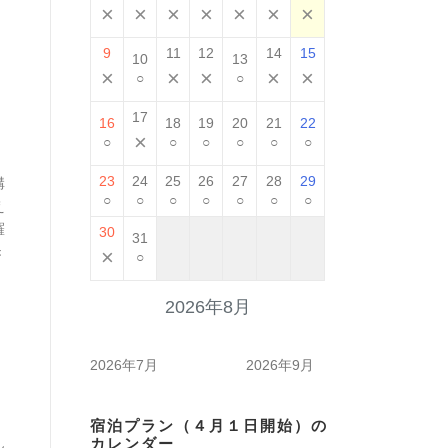
×
×
×
×
×
×
×
9
11
12
14
15
10
13
×
×
×
×
×
○
○
17
16
18
19
20
21
22
×
○
○
○
○
○
○
構
23
24
25
26
27
28
29
○
○
○
○
○
○
○
え
羅
30
31
き
×
○
2026年8月
2026年7月
2026年9月
宿泊プラン（４月１日開始）の
ん
カレンダー