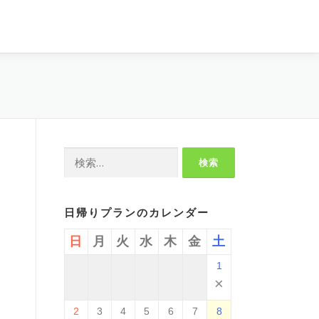
検
索:
日帰りプランのカレンダー
日
月
火
水
木
金
土
1
×
2
3
4
5
6
7
8