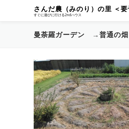
コ
さんだ農（みのり）の里 ＜要
ン
すぐに遊びに行ける2ndハウス
テ
ン
ツ
曼荼羅ガーデン →普通の畑
へ
ス
キ
ッ
プ