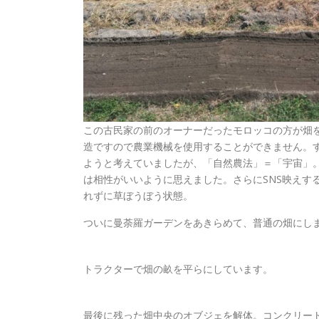
この古民家の前のオーナーだったモロッコの方が畑
造ですので農業機械を使用することができません。
ようと考えていましたが、「自然農法」＝「宇宙」
は相性がいいように思えました。さらにSNS映えす
れずに草ぼうぼう状態。
ついに曼荼羅ガーデンをあきらめて、普通の畑にし
トラクターで畑の畝を平らにしています。
最後に残った畑中央のオブジェを解体。コンクリー