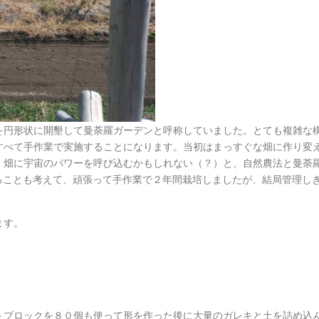
を円形状に開墾して曼荼羅ガーデンと呼称していました。とても複雑な
すべて手作業で実施することになります。当初はまっすぐな畑に作り変
。畑に宇宙のパワーを呼び込むかもしれない（？）と、自然農法と曼荼
ることも考えて、頑張って手作業で２年間栽培しましたが、結局管理し
ます。
トブロックを８０個も使って形を作った後に大量のガレキと土を詰め込