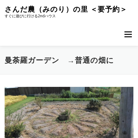
コ
さんだ農（みのり）の里 ＜要予約＞
ン
テ
すぐに遊びに行ける2ndハウス
ン
ツ
へ
メニュー
ス
キ
ッ
プ
曼荼羅ガーデン →普通の畑に