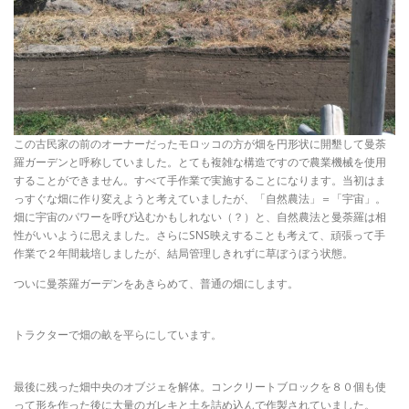
この古民家の前のオーナーだったモロッコの方が畑を円形状に開墾して曼荼
羅ガーデンと呼称していました。とても複雑な構造ですので農業機械を使用
することができません。すべて手作業で実施することになります。当初はま
っすぐな畑に作り変えようと考えていましたが、「自然農法」＝「宇宙」。
畑に宇宙のパワーを呼び込むかもしれない（？）と、自然農法と曼荼羅は相
性がいいように思えました。さらにSNS映えすることも考えて、頑張って手
作業で２年間栽培しましたが、結局管理しきれずに草ぼうぼう状態。
ついに曼荼羅ガーデンをあきらめて、普通の畑にします。
トラクターで畑の畝を平らにしています。
最後に残った畑中央のオブジェを解体。コンクリートブロックを８０個も使
って形を作った後に大量のガレキと土を詰め込んで作製されていました。