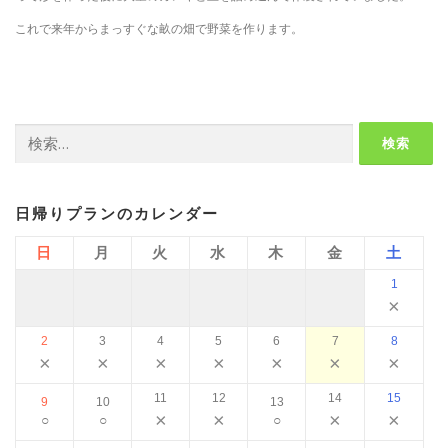
これで来年からまっすぐな畝の畑で野菜を作ります。
検
索:
日帰りプランのカレンダー
日
月
火
水
木
金
土
1
×
2
3
4
5
6
7
8
×
×
×
×
×
×
×
11
12
14
15
9
10
13
×
×
×
×
○
○
○