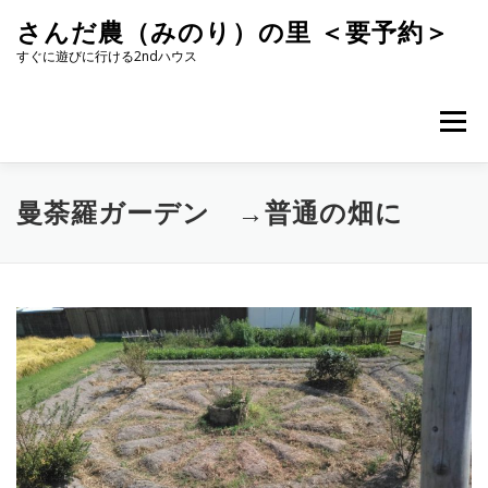
コ
さんだ農（みのり）の里 ＜要予約＞
ン
テ
すぐに遊びに行ける2ndハウス
ン
ツ
へ
メニュー
ス
キ
ッ
プ
曼荼羅ガーデン →普通の畑に