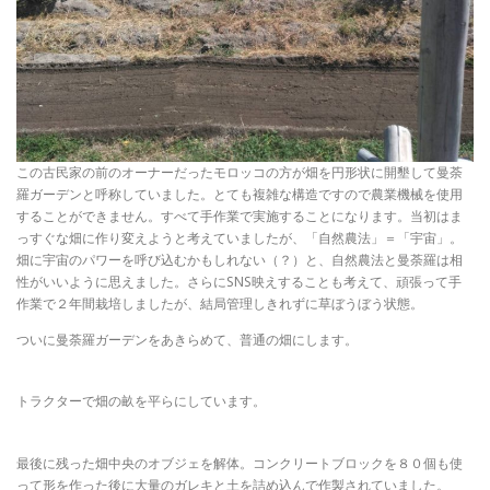
この古民家の前のオーナーだったモロッコの方が畑を円形状に開墾して曼荼
羅ガーデンと呼称していました。とても複雑な構造ですので農業機械を使用
することができません。すべて手作業で実施することになります。当初はま
っすぐな畑に作り変えようと考えていましたが、「自然農法」＝「宇宙」。
畑に宇宙のパワーを呼び込むかもしれない（？）と、自然農法と曼荼羅は相
性がいいように思えました。さらにSNS映えすることも考えて、頑張って手
作業で２年間栽培しましたが、結局管理しきれずに草ぼうぼう状態。
ついに曼荼羅ガーデンをあきらめて、普通の畑にします。
トラクターで畑の畝を平らにしています。
最後に残った畑中央のオブジェを解体。コンクリートブロックを８０個も使
って形を作った後に大量のガレキと土を詰め込んで作製されていました。