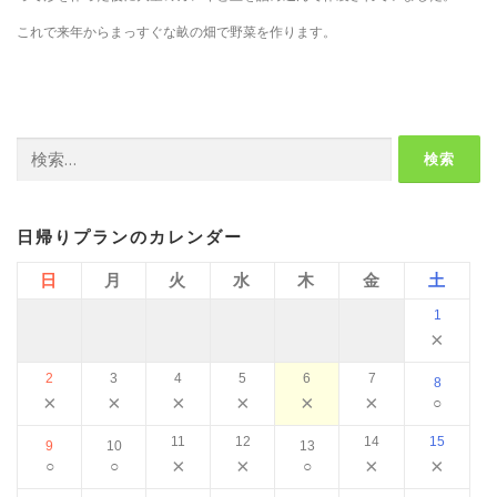
これで来年からまっすぐな畝の畑で野菜を作ります。
検
索:
日帰りプランのカレンダー
日
月
火
水
木
金
土
1
×
2
3
4
5
6
7
8
×
×
×
×
×
×
○
11
12
14
15
9
10
13
×
×
×
×
○
○
○