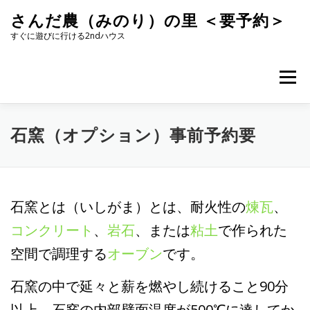
コ
さんだ農（みのり）の里 ＜要予約＞
ン
テ
すぐに遊びに行ける2ndハウス
ン
ツ
へ
メニュー
ス
キ
ッ
プ
石窯（オプション）事前予約要
石窯とは（いしがま）とは、耐火性の
煉瓦
、
コンクリート
、
岩石
、または
粘土
で作られた
空間で調理する
オーブン
です。
石窯の中で延々と薪を燃やし続けること90分
以上、石窯の内部壁面温度が500℃に達してか