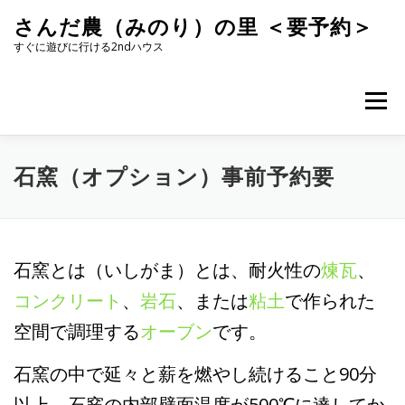
コ
さんだ農（みのり）の里 ＜要予約＞
ン
テ
すぐに遊びに行ける2ndハウス
ン
ツ
へ
メニュー
ス
キ
ッ
プ
石窯（オプション）事前予約要
石窯とは（いしがま）とは、耐火性の
煉瓦
、
コンクリート
、
岩石
、または
粘土
で作られた
空間で調理する
オーブン
です。
石窯の中で延々と薪を燃やし続けること90分
以上、石窯の内部壁面温度が500℃に達してか