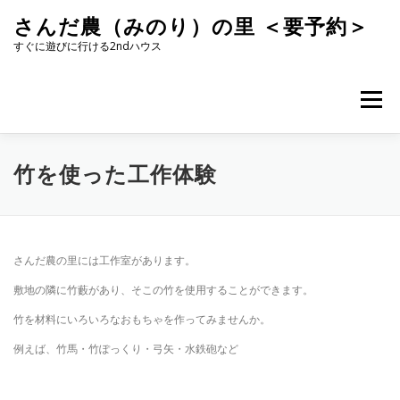
コ
さんだ農（みのり）の里 ＜要予約＞
ン
テ
すぐに遊びに行ける2ndハウス
ン
ツ
へ
メニュー
ス
キ
ッ
プ
竹を使った工作体験
さんだ農の里には工作室があります。
敷地の隣に竹藪があり、そこの竹を使用することができます。
竹を材料にいろいろなおもちゃを作ってみませんか。
例えば、竹馬・竹ぽっくり・弓矢・水鉄砲など