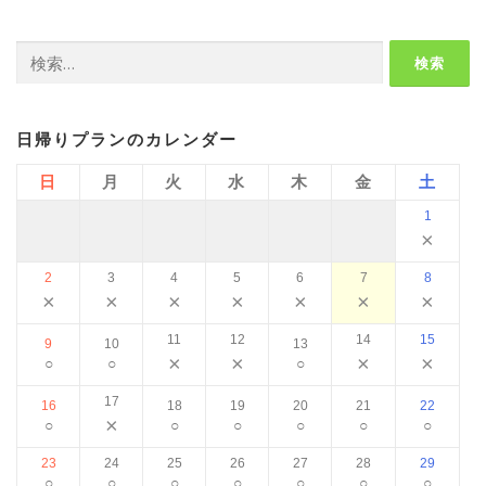
検
索:
日帰りプランのカレンダー
日
月
火
水
木
金
土
1
×
2
3
4
5
6
7
8
×
×
×
×
×
×
×
11
12
14
15
9
10
13
×
×
×
×
○
○
○
17
16
18
19
20
21
22
×
○
○
○
○
○
○
23
24
25
26
27
28
29
○
○
○
○
○
○
○