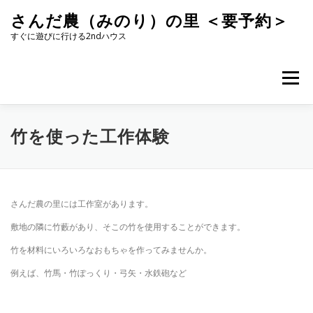
コ
さんだ農（みのり）の里 ＜要予約＞
ン
テ
すぐに遊びに行ける2ndハウス
ン
ツ
へ
メニュー
ス
キ
ッ
プ
竹を使った工作体験
さんだ農の里には工作室があります。
敷地の隣に竹藪があり、そこの竹を使用することができます。
竹を材料にいろいろなおもちゃを作ってみませんか。
例えば、竹馬・竹ぽっくり・弓矢・水鉄砲など