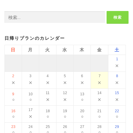
検
索:
日帰りプランのカレンダー
日
月
火
水
木
金
土
1
×
2
3
4
5
6
7
8
×
×
×
×
×
×
×
11
12
14
15
9
10
13
×
×
×
×
○
○
○
17
16
18
19
20
21
22
×
○
○
○
○
○
○
23
24
25
26
27
28
29
○
○
○
○
○
○
○