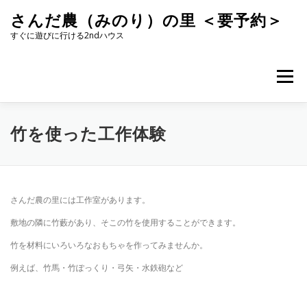
コ
さんだ農（みのり）の里 ＜要予約＞
ン
テ
すぐに遊びに行ける2ndハウス
ン
ツ
へ
メニュー
ス
キ
ッ
プ
竹を使った工作体験
さんだ農の里には工作室があります。
敷地の隣に竹藪があり、そこの竹を使用することができます。
竹を材料にいろいろなおもちゃを作ってみませんか。
例えば、竹馬・竹ぽっくり・弓矢・水鉄砲など