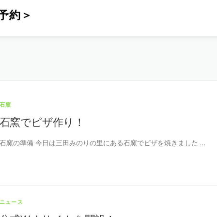
予約＞
石窯
石窯でピザ作り！
石窯の準備 今日は三田みのりの里にある石窯でピザを焼きました …
ニュース