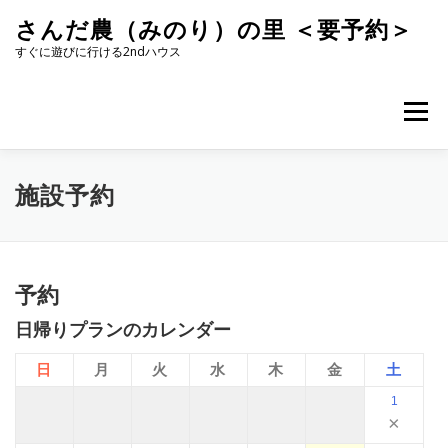
コ
さんだ農（みのり）の里 ＜要予約＞
ン
テ
すぐに遊びに行ける2ndハウス
ン
ツ
へ
メニュー
ス
キ
ッ
プ
施設予約
予約
日帰りプランのカレンダー
日
月
火
水
木
金
土
1
×