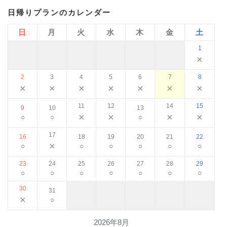
日帰りプランのカレンダー
日
月
火
水
木
金
土
1
×
2
3
4
5
6
7
8
×
×
×
×
×
×
×
11
12
14
15
9
10
13
×
×
×
×
○
○
○
17
16
18
19
20
21
22
×
○
○
○
○
○
○
23
24
25
26
27
28
29
○
○
○
○
○
○
○
30
31
×
○
2026年8月