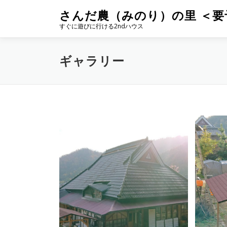
コ
さんだ農（みのり）の里 ＜要
ン
すぐに遊びに行ける2ndハウス
テ
ン
ツ
ギャラリー
へ
ス
キ
ッ
プ