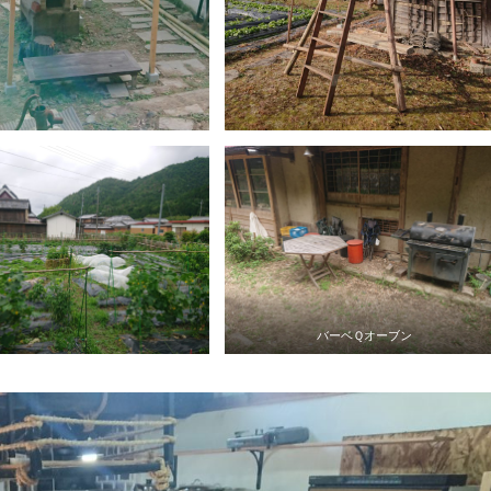
バーベＱオーブン