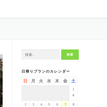
検
索:
日帰りプランのカレンダー
日
月
火
水
木
金
土
1
×
2
3
4
5
6
7
8