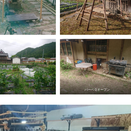
バーベＱオーブン