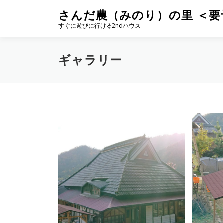
コ
さんだ農（みのり）の里 ＜要
ン
すぐに遊びに行ける2ndハウス
テ
ン
ツ
ギャラリー
へ
ス
キ
ッ
プ