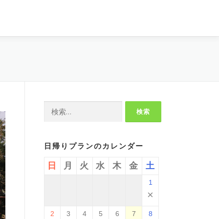
検
索:
日帰りプランのカレンダー
日
月
火
水
木
金
土
1
×
2
3
4
5
6
7
8