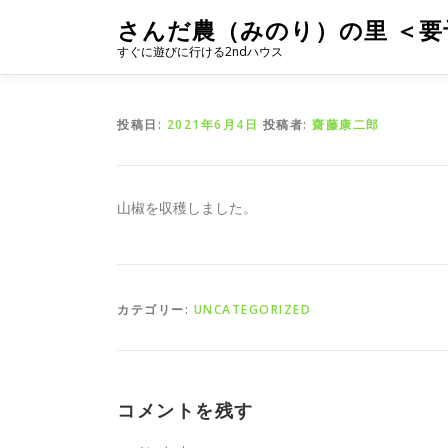
コ
さんだ農（みのり）の里 ＜要
ン
すぐに遊びに行ける2ndハウス
テ
ン
ツ
へ
投稿日:
2021年6月4日
投稿者:
齋藤康二郎
ス
キ
ッ
山椒を収穫しました。
プ
カテゴリー:
UNCATEGORIZED
コメントを残す