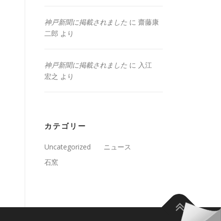
神戸新聞に掲載されました
に
齋藤康
二郎
より
神戸新聞に掲載されました
に
入江
宏之
より
カテゴリー
Uncategorized
ニュース
石窯