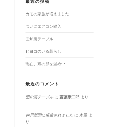
最近の投稿
カモの家族が増えました
ついにエアコン導入
囲炉裏テーブル
ヒヨコのいる暮らし
現在、鶏の卵を温め中
最近のコメント
囲炉裏テーブル
に
齋藤康二郎
より
神戸新聞に掲載されました
に
木屋
よ
り