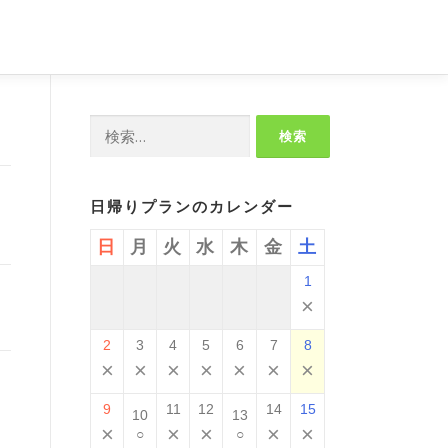
検
索:
日帰りプランのカレンダー
日
月
火
水
木
金
土
1
×
2
3
4
5
6
7
8
×
×
×
×
×
×
×
9
11
12
14
15
10
13
×
×
×
×
×
○
○