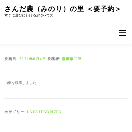
コ
さんだ農（みのり）の里 ＜要予約＞
ン
テ
すぐに遊びに行ける2ndハウス
ン
ツ
へ
メニュー
ス
キ
ッ
プ
投稿日:
2021年6月4日
投稿者:
齋藤康二郎
山椒を収穫しました。
カテゴリー:
UNCATEGORIZED