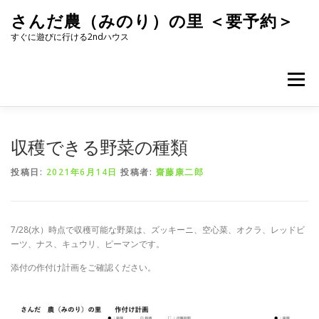
コ
さんだ農（みのり）の里 ＜要予約＞
ン
テ
すぐに遊びに行ける2ndハウス
ン
ツ
へ
メニュー
ス
キ
ッ
プ
収穫できる野菜の種類
投稿日:
2021年6月14日
投稿者:
齋藤康二郎
7/28(水）時点で収穫可能な野菜は、ズッキーニ、空心菜、オクラ、レッドビ
ーツ、ナス、キュウリ、ピーマンです。
添付の作付け計画をご確認ください。