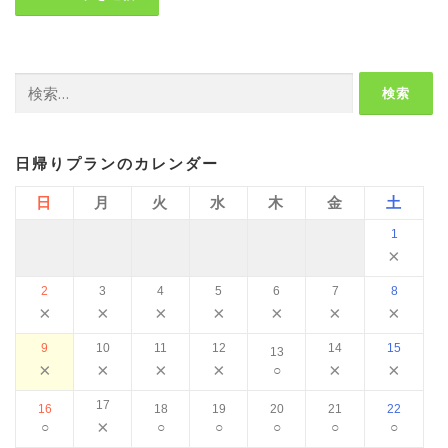
検
索:
日帰りプランのカレンダー
日
月
火
水
木
金
土
1
×
2
3
4
5
6
7
8
×
×
×
×
×
×
×
9
10
11
12
14
15
13
×
×
×
×
×
×
○
17
16
18
19
20
21
22
×
○
○
○
○
○
○