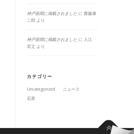
神戸新聞に掲載されました
に
齋藤康
二郎
より
神戸新聞に掲載されました
に
入江
宏之
より
カテゴリー
Uncategorized
ニュース
石窯