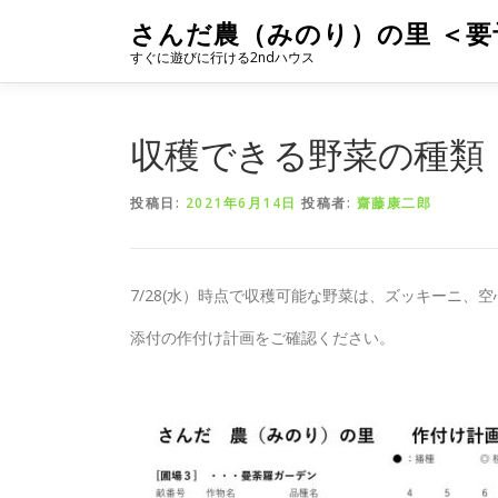
コ
さんだ農（みのり）の里 ＜要
ン
すぐに遊びに行ける2ndハウス
テ
ン
ツ
へ
収穫できる野菜の種類
ス
キ
投稿日:
2021年6月14日
投稿者:
齋藤康二郎
ッ
プ
7/28(水）時点で収穫可能な野菜は、ズッキーニ
添付の作付け計画をご確認ください。