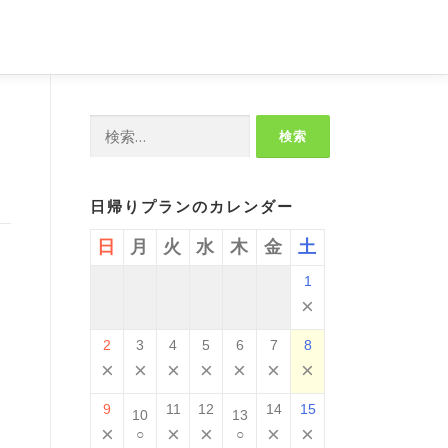
検
索:
日帰りプランのカレンダー
日
月
火
水
木
金
土
1
×
2
3
4
5
6
7
8
×
×
×
×
×
×
×
9
11
12
14
15
10
13
×
×
×
×
×
○
○