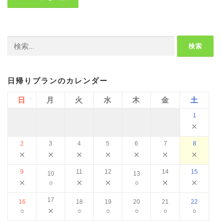
検
索:
日帰りプランのカレンダー
日
月
火
水
木
金
土
1
×
2
3
4
5
6
7
8
×
×
×
×
×
×
×
9
11
12
14
15
10
13
×
×
×
×
×
○
○
17
16
18
19
20
21
22
×
○
○
○
○
○
○