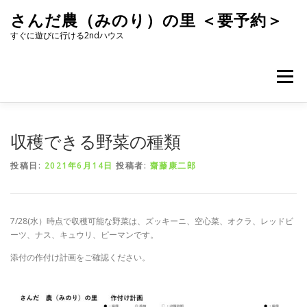
コ
さんだ農（みのり）の里 ＜要予約＞
ン
テ
すぐに遊びに行ける2ndハウス
ン
ツ
へ
メニュー
ス
キ
ッ
プ
収穫できる野菜の種類
投稿日:
2021年6月14日
投稿者:
齋藤康二郎
7/28(水）時点で収穫可能な野菜は、ズッキーニ、空心菜、オクラ、レッドビ
ーツ、ナス、キュウリ、ピーマンです。
添付の作付け計画をご確認ください。