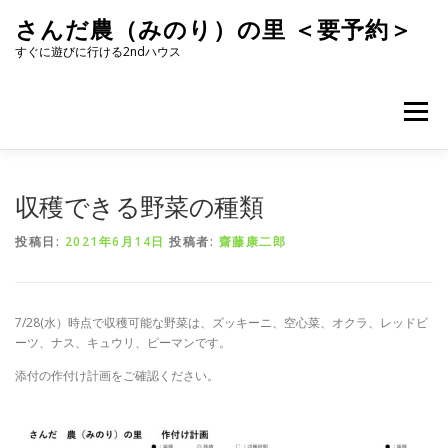
コ
さんだ農（みのり）の里 ＜要予約＞
ン
テ
すぐに遊びに行ける2ndハウス
ン
ツ
へ
メニュー
ス
キ
ッ
プ
収穫できる野菜の種類
投稿日:
2021年6月14日
投稿者:
齋藤康二郎
7/28(水）時点で収穫可能な野菜は、ズッキーニ、空心菜、オクラ、レッドビ
ーツ、ナス、キュウリ、ピーマンです。
添付の作付け計画をご確認ください。