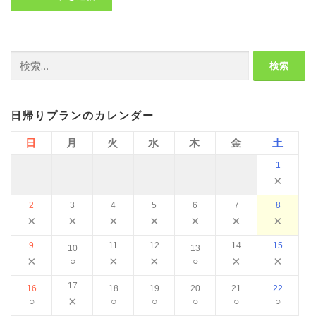
検
索:
日帰りプランのカレンダー
日
月
火
水
木
金
土
1
×
2
3
4
5
6
7
8
×
×
×
×
×
×
×
9
11
12
14
15
10
13
×
×
×
×
×
○
○
17
16
18
19
20
21
22
×
○
○
○
○
○
○