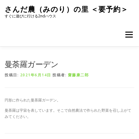
コ
さんだ農（みのり）の里 ＜要予約＞
ン
テ
すぐに遊びに行ける2ndハウス
ン
ツ
へ
メニュー
ス
キ
ッ
プ
曼荼羅ガーデン
投稿日:
2021年6月14日
投稿者:
齋藤康二郎
円形に作られた曼荼羅ガーデン。
曼荼羅は宇宙を表しています。そこで自然農法で作られた野菜を召し上がて
みてください。