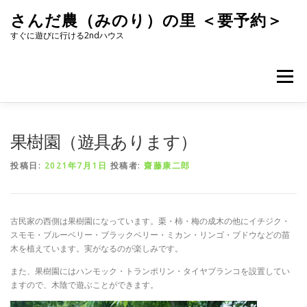
コ
さんだ農（みのり）の里 ＜要予約＞
ン
テ
すぐに遊びに行ける2ndハウス
ン
ツ
へ
メニュー
ス
キ
ッ
プ
果樹園（遊具あります）
投稿日:
2021年7月1日
投稿者:
齋藤康二郎
古民家の西側は果樹園になっています。栗・柿・梅の成木の他にイチジク・
スモモ・ブルーベリー・ブラックベリー・ミカン・リンゴ・ブドウなどの苗
木を植えています。実がなるのが楽しみです。
また、果樹園にはハンモック・トランポリン・タイヤブランコを設置してい
ますので、木陰で遊ぶことができます。