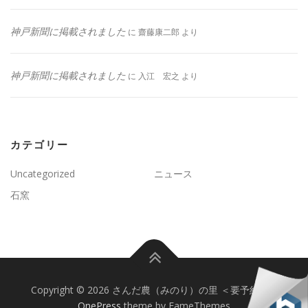
神戸新聞に掲載されました
に
齋藤康二郎
より
神戸新聞に掲載されました
に
入江 宏之
より
カテゴリー
Uncategorized
ニュース
石窯
Copyright © 2026 さんだ農（みのり）の里 ＜要予約＞
–
OnePress
theme by FameThemes