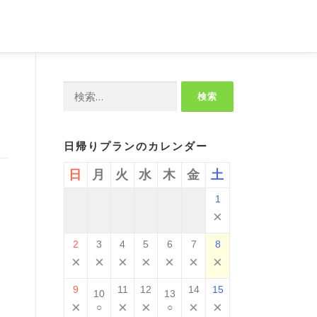
検
索:
日帰りプランのカレンダー
日
月
火
水
木
金
土
1
×
2
3
4
5
6
7
8
×
×
×
×
×
×
×
9
11
12
14
15
10
13
×
×
×
×
×
○
○