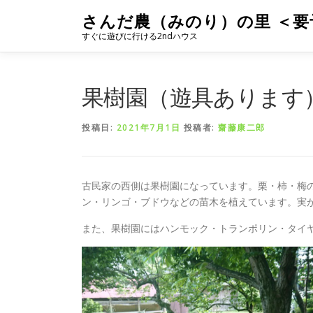
コ
さんだ農（みのり）の里 ＜要
ン
すぐに遊びに行ける2ndハウス
テ
ン
ツ
へ
果樹園（遊具あります
ス
キ
投稿日:
2021年7月1日
投稿者:
齋藤康二郎
ッ
プ
古民家の西側は果樹園になっています。栗・柿・梅
ン・リンゴ・ブドウなどの苗木を植えています。実
また、果樹園にはハンモック・トランポリン・タイ