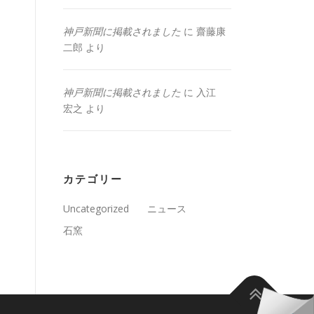
神戸新聞に掲載されました
に
齋藤康
二郎
より
神戸新聞に掲載されました
に
入江
宏之
より
カテゴリー
Uncategorized
ニュース
石窯