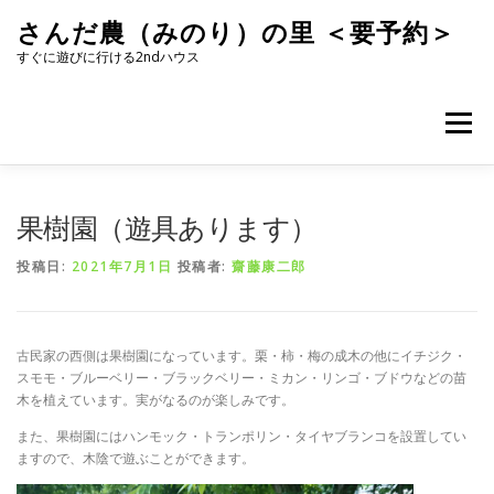
コ
さんだ農（みのり）の里 ＜要予約＞
ン
テ
すぐに遊びに行ける2ndハウス
ン
ツ
へ
メニュー
ス
キ
ッ
プ
果樹園（遊具あります）
投稿日:
2021年7月1日
投稿者:
齋藤康二郎
古民家の西側は果樹園になっています。栗・柿・梅の成木の他にイチジク・
スモモ・ブルーベリー・ブラックベリー・ミカン・リンゴ・ブドウなどの苗
木を植えています。実がなるのが楽しみです。
また、果樹園にはハンモック・トランポリン・タイヤブランコを設置してい
ますので、木陰で遊ぶことができます。