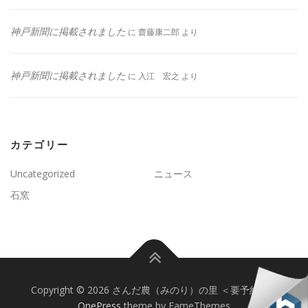
神戸新聞に掲載されました
に
齋藤康二郎
より
神戸新聞に掲載されました
に
入江 宏之
より
カテゴリー
Uncategorized
ニュース
石窯
Copyright © 2026 さんだ農（みのり）の里 ＜要予約＞
–
OnePress
theme by FameThemes