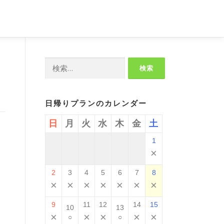
検
索:
日帰りプランのカレンダー
日
月
火
水
木
金
土
1
×
2
3
4
5
6
7
8
×
×
×
×
×
×
×
9
11
12
14
15
10
13
×
×
×
×
×
○
○