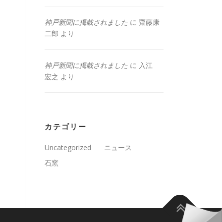
神戸新聞に掲載されました
に
齋藤康
二郎
より
神戸新聞に掲載されました
に
入江
宏之
より
カテゴリー
Uncategorized
ニュース
石窯