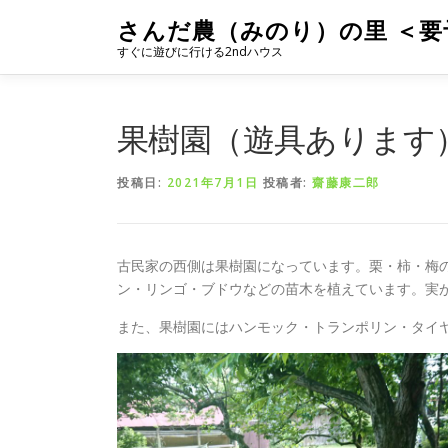
コ
さんだ農（みのり）の里 ＜要
ン
すぐに遊びに行ける2ndハウス
テ
ン
ツ
へ
果樹園（遊具あります
ス
キ
投稿日:
2021年7月1日
投稿者:
齋藤康二郎
ッ
プ
古民家の西側は果樹園になっています。栗・柿・梅
ン・リンゴ・ブドウなどの苗木を植えています。実
また、果樹園にはハンモック・トランポリン・タイ