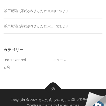
神戸新聞に掲載されました
に
齋藤康二郎
より
神戸新聞に掲載されました
に
入江 宏之
より
カテゴリー
Uncategorized
ニュース
石窯
Copyright © 2026 さんだ農（みのり）の里 ＜要予約＞
–
OnePress
theme by FameThemes