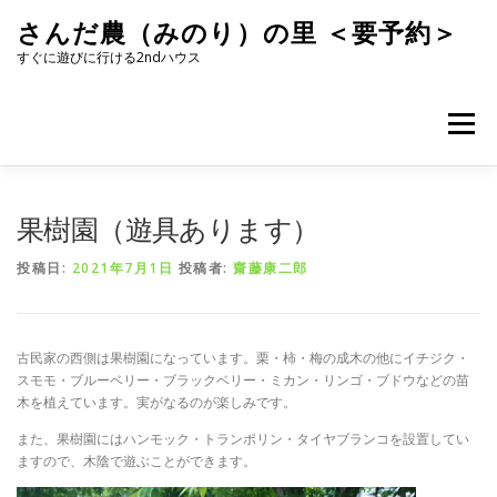
コ
さんだ農（みのり）の里 ＜要予約＞
ン
テ
すぐに遊びに行ける2ndハウス
ン
ツ
へ
メニュー
ス
キ
ッ
プ
果樹園（遊具あります）
投稿日:
2021年7月1日
投稿者:
齋藤康二郎
古民家の西側は果樹園になっています。栗・柿・梅の成木の他にイチジク・
スモモ・ブルーベリー・ブラックベリー・ミカン・リンゴ・ブドウなどの苗
木を植えています。実がなるのが楽しみです。
また、果樹園にはハンモック・トランポリン・タイヤブランコを設置してい
ますので、木陰で遊ぶことができます。