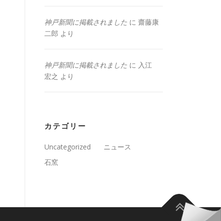
神戸新聞に掲載されました
に
齋藤康
二郎
より
神戸新聞に掲載されました
に
入江
宏之
より
カテゴリー
Uncategorized
ニュース
石窯