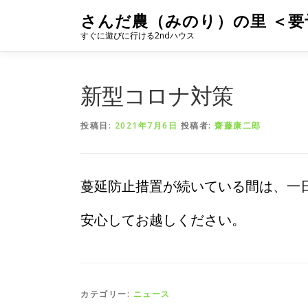
コ
さんだ農（みのり）の里 ＜要
ン
すぐに遊びに行ける2ndハウス
テ
ン
ツ
へ
新型コロナ対策
ス
キ
投稿日:
2021年7月6日
投稿者:
齋藤康二郎
ッ
プ
蔓延防止措置が続いている間は、一
安心してお越しください。
カテゴリー:
ニュース