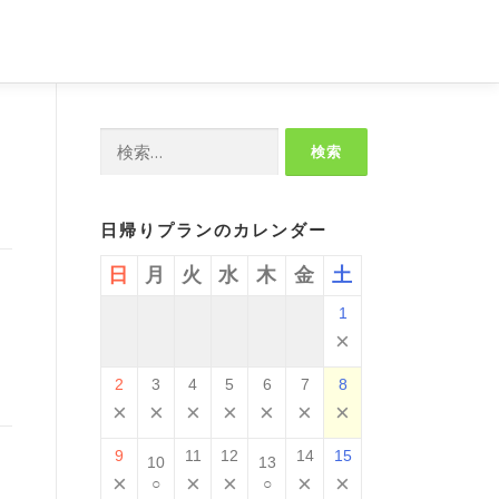
検
索:
日帰りプランのカレンダー
日
月
火
水
木
金
土
1
×
2
3
4
5
6
7
8
×
×
×
×
×
×
×
9
11
12
14
15
10
13
×
×
×
×
×
○
○