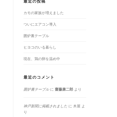
最近の投稿
カモの家族が増えました
ついにエアコン導入
囲炉裏テーブル
ヒヨコのいる暮らし
現在、鶏の卵を温め中
最近のコメント
囲炉裏テーブル
に
齋藤康二郎
より
神戸新聞に掲載されました
に
木屋
よ
り