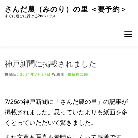
コ
さんだ農（みのり）の里 ＜要予約＞
ン
テ
すぐに遊びに行ける2ndハウス
ン
ツ
へ
メニュー
ス
キ
ッ
プ
神戸新聞に掲載されました
投稿日:
2021年7月27日
投稿者:
齋藤康二郎
7/26の神戸新聞に「さんだ農の里」の記事が
掲載されました。思っていたよりも紙面を多
くとっていただいて驚きました。
また文章も写真も素晴らしくって感激です。