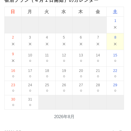
宿泊プラン（４月１日開始）のカレンダー
日
月
火
水
木
金
土
1
×
2
3
4
5
6
7
8
×
×
×
×
×
×
×
9
10
11
12
13
14
15
×
○
○
○
○
○
○
16
17
18
19
20
21
22
○
○
○
○
○
○
○
23
24
25
26
27
28
29
○
○
○
○
○
○
○
30
31
○
○
2026年8月