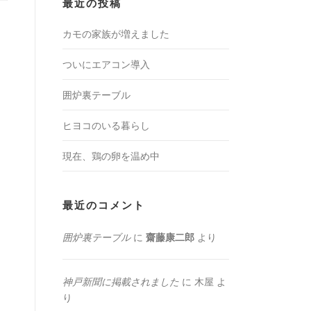
最近の投稿
カモの家族が増えました
ついにエアコン導入
囲炉裏テーブル
ヒヨコのいる暮らし
現在、鶏の卵を温め中
最近のコメント
囲炉裏テーブル
に
齋藤康二郎
より
神戸新聞に掲載されました
に
木屋
よ
り