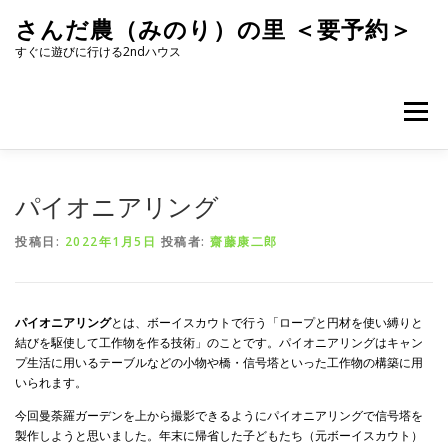
コ
さんだ農（みのり）の里 ＜要予約＞
ン
テ
すぐに遊びに行ける2ndハウス
ン
ツ
へ
メニュー
ス
キ
ッ
プ
パイオニアリング
投稿日:
2022年1月5日
投稿者:
齋藤康二郎
パイオニアリング
とは、ボーイスカウトで行う「ロープと円材を使い縛りと
結びを駆使して工作物を作る技術」のことです。パイオニアリングはキャン
プ生活に用いるテーブルなどの小物や橋・信号塔といった工作物の構築に用
いられます。
今回曼荼羅ガーデンを上から撮影できるようにパイオニアリングで信号塔を
製作しようと思いました。年末に帰省した子どもたち（元ボーイスカウト）