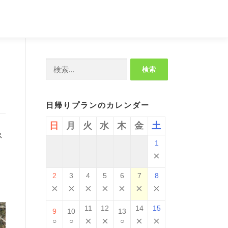
検
索:
日帰りプランのカレンダー
日
月
火
水
木
金
土
ス
1
×
2
3
4
5
6
7
8
×
×
×
×
×
×
×
11
12
14
15
9
10
13
×
×
×
×
○
○
○