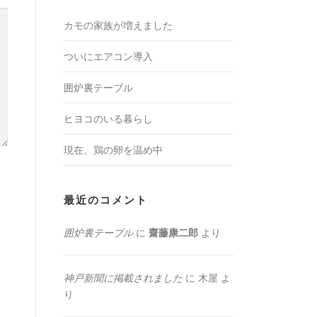
カモの家族が増えました
ついにエアコン導入
囲炉裏テーブル
ヒヨコのいる暮らし
現在、鶏の卵を温め中
最近のコメント
囲炉裏テーブル
に
齋藤康二郎
より
神戸新聞に掲載されました
に
木屋
よ
り