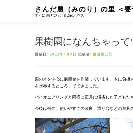
コ
さんだ農（みのり）の里 ＜要
ン
すぐに遊びに行ける2ndハウス
テ
ン
ツ
へ
果樹園になんちゃって
ス
キ
投稿日:
2022年1月9日
投稿者:
齋藤康二郎
ッ
プ
栗の木を中心に展望台を作製しています。木に負担
を塗布するところまでできました。
パイオニアリングと同様に正月に帰省した子どもた
今後は補強、使いやすさの改良、滑り台などの遊具