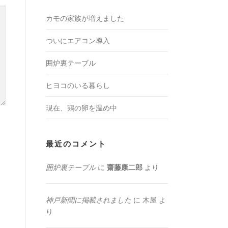
カモの家族が増えました
ついにエアコン導入
囲炉裏テーブル
ヒヨコのいる暮らし
現在、鶏の卵を温め中
最近のコメント
囲炉裏テーブル
に
齋藤康二郎
より
神戸新聞に掲載されました
に
木屋
よ
り