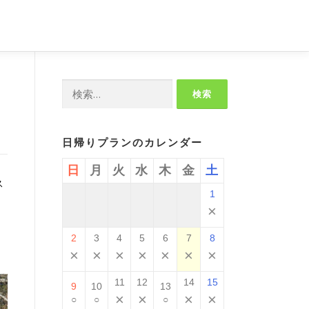
検
索:
日帰りプランのカレンダー
日
月
火
水
木
金
土
ス
1
×
2
3
4
5
6
7
8
×
×
×
×
×
×
×
11
12
14
15
9
10
13
×
×
×
×
○
○
○