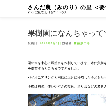
コ
さんだ農（みのり）の里 ＜要
ン
すぐに遊びに行ける2ndハウス
テ
ン
ツ
へ
果樹園になんちゃって
ス
キ
投稿日:
2022年1月9日
投稿者:
齋藤康二郎
ッ
プ
栗の木を中心に展望台を作製しています。木に負担
を塗布するところまでできました。
パイオニアリングと同様に正月に帰省した子どもた
今後は補強、使いやすさの改良、滑り台などの遊具