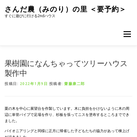
コ
さんだ農（みのり）の里 ＜要予約＞
ン
テ
すぐに遊びに行ける2ndハウス
ン
ツ
へ
メニュー
ス
キ
ッ
プ
果樹園になんちゃってツリーハウス
製作中
投稿日:
2022年1月9日
投稿者:
齋藤康二郎
栗の木を中心に展望台を作製しています。木に負担をかけないように木の周
辺に単管パイプで足場を作り、杉板を張ってニスを塗布するところまででき
ました。
パイオニアリングと同様に正月に帰省した子どもたちの協力があって棟上げ
ができました。