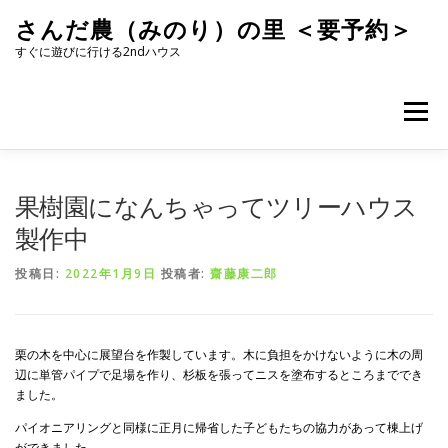
コ
さんだ農（みのり）の里 ＜要予約＞
ン
テ
すぐに遊びに行ける2ndハウス
ン
ツ
へ
メニュー
ス
キ
ッ
プ
果樹園になんちゃってツリーハウス
製作中
投稿日:
2022年1月9日
投稿者:
齋藤康二郎
栗の木を中心に展望台を作製しています。木に負担をかけないように木の周
辺に単管パイプで足場を作り、杉板を張ってニスを塗布するところまででき
ました。
パイオニアリングと同様に正月に帰省した子どもたちの協力があって棟上げ
ができました。