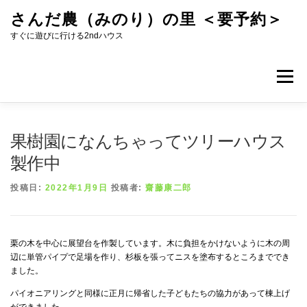
コ
さんだ農（みのり）の里 ＜要予約＞
ン
テ
すぐに遊びに行ける2ndハウス
ン
ツ
へ
メニュー
ス
キ
ッ
プ
果樹園になんちゃってツリーハウス
製作中
投稿日:
2022年1月9日
投稿者:
齋藤康二郎
栗の木を中心に展望台を作製しています。木に負担をかけないように木の周
辺に単管パイプで足場を作り、杉板を張ってニスを塗布するところまででき
ました。
パイオニアリングと同様に正月に帰省した子どもたちの協力があって棟上げ